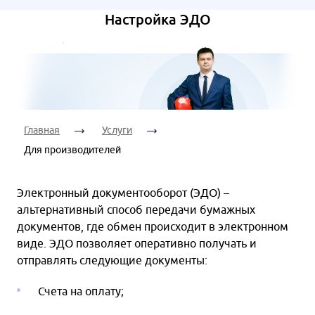
Ваш
Дата
телефон:
Я согласен на
Настройка ЭДО
консультации:
обработку
персональных
данных
Я согласен на
Время
обработку
Я согласен на
консультации:
персональных
обработку
данных
персональных
Главная
Услуги
данных
Для производителей
Я согласен на
обработку
Электронный документооборот (ЭДО) –
персональных
альтернативный способ передачи бумажных
данных
документов, где обмен происходит в электронном
виде. ЭДО позволяет оперативно получать и
отправлять следующие документы:
Счета на оплату;