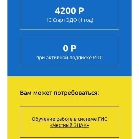
4200 Р
1С Старт ЭДО (1 год)
0 Р
при активной подписке ИТС
Вам может потребоваться:
Обучение работе в системе ГИС
«Честный ЗНАК»