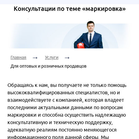
Ваш
Дата
телефон:
Я согласен на
Консультации по теме «маркировка»
консультации:
обработку
персональных
данных
Я согласен на
Время
обработку
Я согласен на
консультации:
персональных
обработку
данных
персональных
Главная
Услуги
данных
Для оптовых и розничных продавцов
Я согласен на
обработку
Обращаясь к нам, вы получаете не только помощь
персональных
высококвалифицированных специалистов, но и
данных
взаимодействуете с компанией, которая владеет
последними актуальными данными по вопросам
маркировки и способна осуществить надлежащую
консультативную и техническую поддержку,
адекватную реалиям постоянно меняющегося
информационного поля данной сферы. Мы