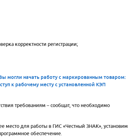
оверка корректности регистрации;
Вы могли начать работу с маркированным товаром:
туп к рабочему месту с установленной КЭП
я
тствия требованиям – сообщат, что необходимо
ее место для работы в ГИС «Честный ЗНАК», установим
ию
программное обеспечение.