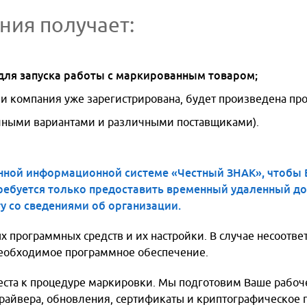
ния получает:
для запуска работы с маркированным товаром;
ли компания уже зарегистрирована, будет произведена пр
чными вариантами и различными поставщиками).
нной информационной системе «Честный ЗНАК», чтобы 
ребуется только предоставить временный удаленный дос
у со сведениями об организации.
Заказать
Подписатьс
Заказать
Записаться
 программных средств и их настройки. В случае несоотве
обратный
на
услугу
на
 необходимое программное обеспечение.
звонок
рассылку
бесплатную
*
места к процедуре маркировки. Мы подготовим Ваше рабоч
новостей
консультац
-
райвера, обновления, сертификаты и криптографическое 
*