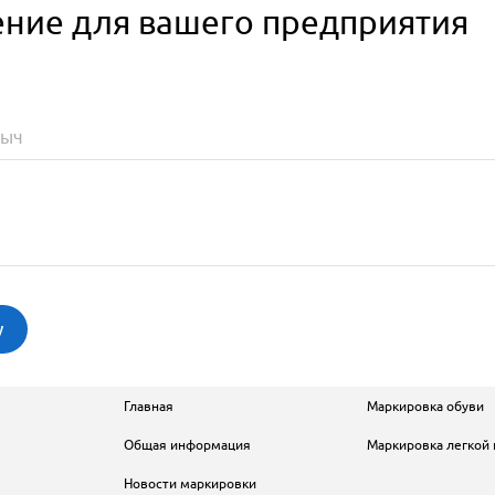
консультации:
обработку
ние для вашего предприятия
данных
персональных
данных
Я согласен на
обработку
персональных
данных
у
Главная
Маркировка обуви
Общая информация
Маркировка легкой
Новости маркировки