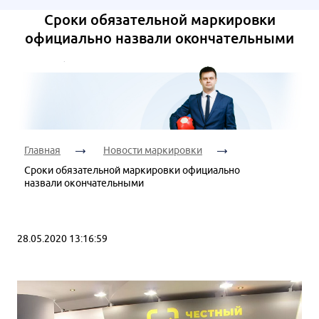
Ваш
Дата
телефон:
Я согласен на
Сроки обязательной маркировки
консультации:
обработку
официально назвали окончательными
персональных
данных
Я согласен на
Время
обработку
Я согласен на
консультации:
персональных
обработку
данных
персональных
данных
Главная
Новости маркировки
Я согласен на
Сроки обязательной маркировки официально
назвали окончательными
обработку
персональных
данных
28.05.2020 13:16:59