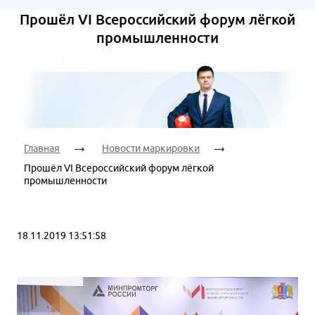
Ваш
Дата
телефон:
Я согласен на
Прошёл VI Всероссийский форум лёгкой
консультации:
обработку
промышленности
персональных
данных
Я согласен на
Время
обработку
Я согласен на
консультации:
персональных
обработку
данных
персональных
данных
Главная
Новости маркировки
Я согласен на
Прошёл VI Всероссийский форум лёгкой
промышленности
обработку
персональных
данных
18.11.2019 13:51:58