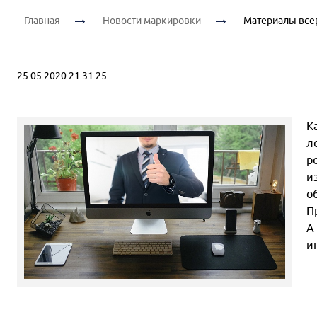
Главная
Новости маркировки
Материалы все
25.05.2020 21:31:25
К
л
р
и
о
П
А
и