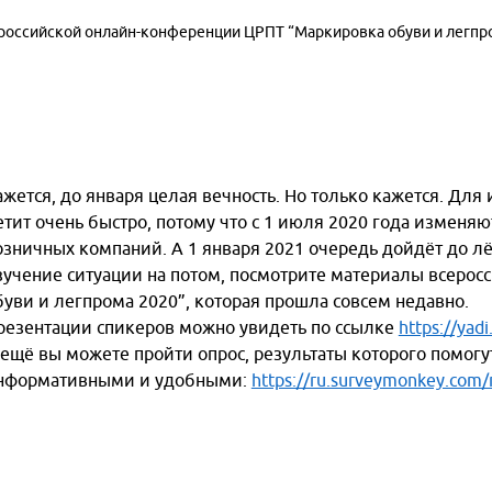
российской онлайн-конференции ЦРПТ “Маркировка обуви и легпр
ажется, до января целая вечность. Но только кажется. Для
етит очень быстро, потому что с 1 июля 2020 года изменяю
озничных компаний. А 1 января 2021 очередь дойдёт до л
зучение ситуации на потом, посмотрите материалы всеро
буви и легпрома 2020”, которая прошла совсем недавно.
резентации спикеров можно увидеть по ссылке
https://yad
 ещё вы можете пройти опрос, результаты которого помог
нформативными и удобными:
https://ru.surveymonkey.com