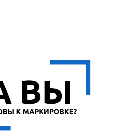
я
ию
А ВЫ
ОВЫ К МАРКИРОВКЕ?