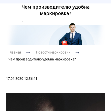
Ваш
Дата
телефон:
Я согласен на
Чем производителю удобна
консультации:
обработку
маркировка?
персональных
данных
Я согласен на
Время
обработку
Я согласен на
консультации:
персональных
обработку
данных
персональных
данных
Главная
Новости маркировки
Я согласен на
Чем производителю удобна маркировка?
обработку
персональных
данных
17.01.2020 12:56:41