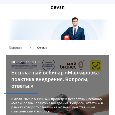
Ваш
Дата
телефон:
Я согласен на
devsn
консультации:
обработку
персональных
данных
Я согласен на
Время
обработку
Я согласен на
консультации:
персональных
обработку
данных
персональных
Главная
devsn
данных
Я согласен на
18.06.2021 13:03:30
обработку
персональных
Бесплатный вебинар «Маркировка -
данных
практика внедрения. Вопросы,
ответы.»
6 июля 2021 г. в 11:00 мы проведем бесплатный вебинар
«Маркировка - практика внедрения. Вопросы, ответы.», в
рамках которого ответим на новые и уже ставшими
классическими вопросы.